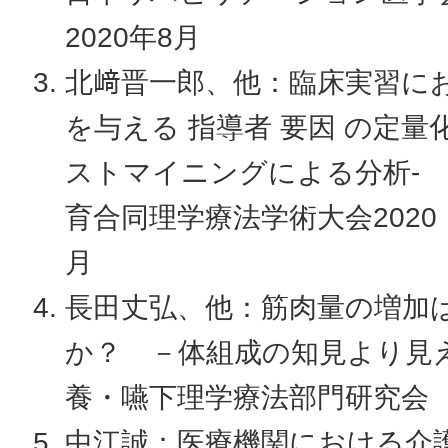
2020年8月
北﨑晋一郎、他：臨床実習にお
を与える 指導者 要因 の定量化
ストマイニングによる分析-
育合同理学療法学術大会2020 
月
長田丈弘、他：筋肉量の増加
か？ －体組成の知見より見
養・嚥下理学療法部門研究会 W
中江誠：医療機関における介