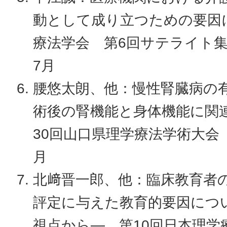
動として成り立つための要因
療法学会 第6回サテライト集会
7月
腰悠太朗、他：慢性腎臓病の
術後の腎機能と身体機能に関
30回山口県理学療法学術大会 W
月
北﨑晋一郎、他：臨床教育者
評定に与えた教育的要因につ
視点から― 第10回日本理