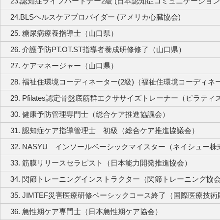
23.認知症ライフパートナー2級 (日本認知症コミュニケーション
24.BLSヘルスケアプロバイダー (アメリカ心臓協会)
25. 糖尿病療養指導士（山口県）
26. 介護予防PT.OT.ST指導者養成研修修了（山口県）
27. ケアマネージャー（山口県）
28. 福祉住環境コーディネーター(2級)（福祉住環境コーディネ
29. Pfilates認定骨盤底筋群エクササイズトレーナー（ピラテ
30. 健康予防管理専門士（総合ケア推進協議会）
31. 認知症ケア指導管理士 初級（総合ケア推進協議会）
32. NASYU インソールベーシックマイスター（ネイシュー
33. 筋膜リリースセラピスト（日本能力開発推進協会）
34. 関節トレーニングインストラクター（関節トレーニング協
35. JIMTEF災害医療研修ベーシックコース終了（国際医療技
36. 急性期ケア専門士（日本急性期ケア協会）