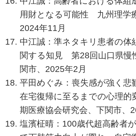
中江誠：高齢者における体組
⽤財となる可能性 九州理学
2024年11月
中江誠：準ネタキリ患者の体
関する知見 第28回山口県慢
関市、2025年2月
平田めぐみ：喪失感が強く悲
在宅復帰に至るまでの心理的変
期医療協会研究会、下関市、20
塩濱柾晴：100歳代超高齢者